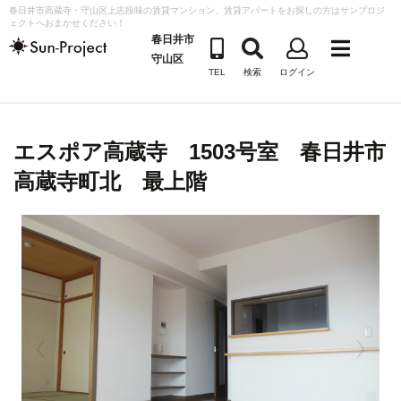
コ
春日井市高蔵寺・守山区上志段味の賃貸マンション、賃貸アパートをお探しの方はサンプロジ
ェクトへおまかせください！
ン
春日井市
テ
守山区
TEL
検索
ログイン
ン
ツ
へ
エスポア高蔵寺 1503号室 春日井市
ス
キ
高蔵寺町北 最上階
ッ
プ