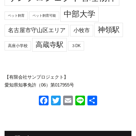
中部大学
ペット飼育
ペット飼育可能
神領駅
名古屋市守山区エリア
小牧市
高蔵寺駅
高座小学校
３DK
【有限会社サンプロジェクト】
愛知県知事免許（06）第017955号
F
T
E
Li
共
a
wi
m
n
有
c
tt
ail
e
e
er