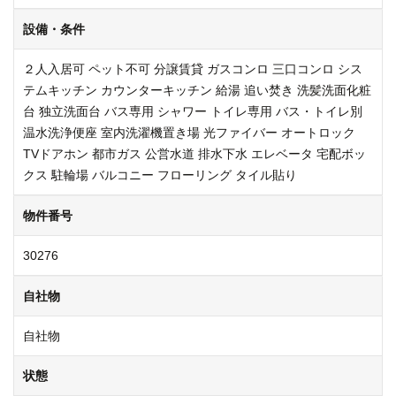
設備・条件
２人入居可
ペット不可
分譲賃貸
ガスコンロ
三口コンロ
シス
テムキッチン
カウンターキッチン
給湯
追い焚き
洗髪洗面化粧
台
独立洗面台
バス専用
シャワー
トイレ専用
バス・トイレ別
温水洗浄便座
室内洗濯機置き場
光ファイバー
オートロック
TVドアホン
都市ガス
公営水道
排水下水
エレベータ
宅配ボッ
クス
駐輪場
バルコニー
フローリング
タイル貼り
物件番号
30276
自社物
自社物
状態