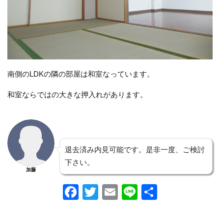
南側のLDKの隣の部屋は和室なっています。
和室ならではの大きな押入れがあります。
退去済み内見可能です。是非一度、ご検討
下さい。
加藤
F
T
E
Li
共
a
wi
m
n
有