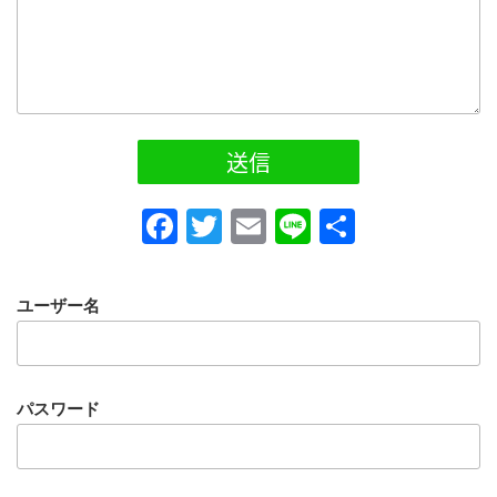
F
T
E
Li
共
a
wi
m
n
有
c
tt
ail
e
ユーザー名
e
er
b
o
パスワード
o
k