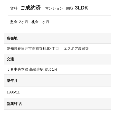
c
tt
ail
e
ご成約済
3LDK
e
er
賃料
マンション
間取
b
敷金
2ヶ月
礼金
1ヶ月
o
o
所在地
k
愛知県春日井市高蔵寺町北4丁目 エスポア高蔵寺
交通
ＪＲ中央本線 高蔵寺駅 徒歩1分
築年月
1995/11
新築/中古