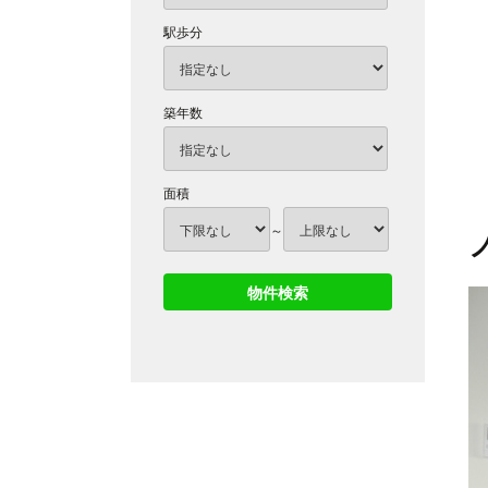
駅歩分
築年数
面積
～