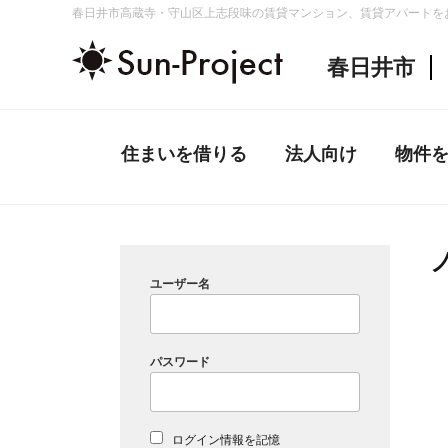
コ
春日井市高蔵寺・守山区上志段味の賃貸マンション、賃貸アパートを
ン
春日井市
テ
ン
ツ
へ
住まいを借りる
法人向け
物件
ス
キ
ッ
プ
ユーザー名
パスワード
ログイン情報を記憶