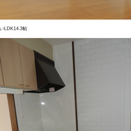
いLDK14.3帖