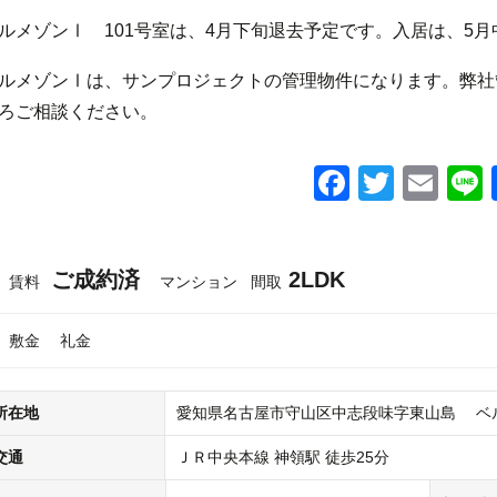
ルメゾンⅠ 101号室は、4月下旬退去予定です。入居は、5
ルメゾンⅠは、サンプロジェクトの管理物件になります。弊社
ろご相談ください。
F
T
E
a
wi
m
c
tt
ail
ご成約済
2LDK
e
er
賃料
マンション
間取
b
敷金
礼金
o
o
所在地
愛知県名古屋市守山区中志段味字東山島 ベ
k
交通
ＪＲ中央本線 神領駅 徒歩25分