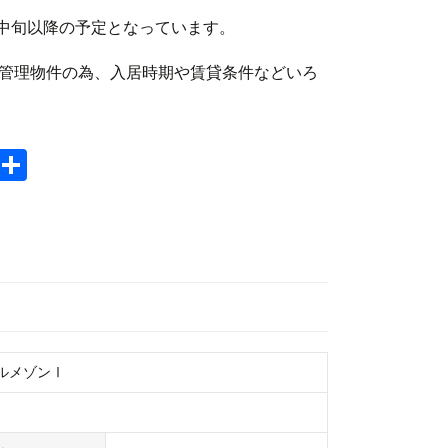
月中旬以降の予定となっています。
管理物件の為、入居時期や賃貸条件などいろ
Li
共
n
有
e
ルメゾンⅠ