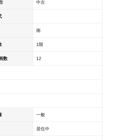
古
中古
式
南
数
1階
画数
12
様
一般
居住中