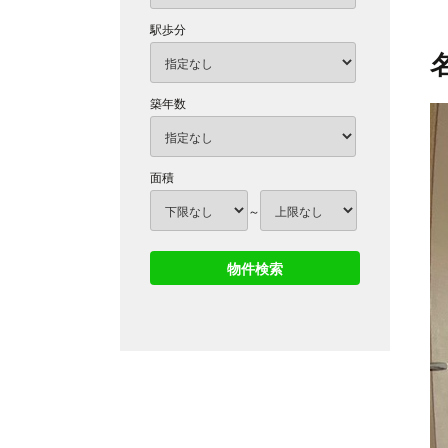
駅歩分
築年数
面積
～