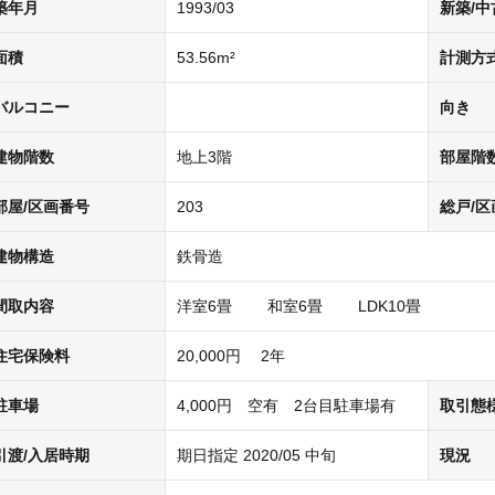
築年月
1993/03
新築/中
面積
53.56m²
計測方
バルコニー
向き
建物階数
地上3階
部屋階
部屋/区画番号
203
総戸/区
建物構造
鉄骨造
間取内容
洋室6畳 和室6畳 LDK10畳
住宅保険料
20,000円 2年
駐車場
4,000円 空有 2台目駐車場有
取引態
引渡/入居時期
期日指定 2020/05 中旬
現況