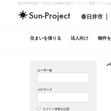
コ
春日井市高蔵寺・守山区上志段味の賃貸マンション、賃貸アパートを
ン
春日井市
テ
ン
ツ
へ
住まいを借りる
法人向け
物件
ス
キ
ッ
プ
ユーザー名
パスワード
ログイン情報を記憶