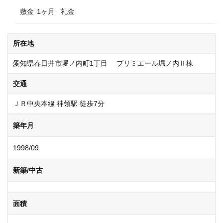
o
敷金
1ヶ月
礼金
o
k
所在地
愛知県春日井市堀ノ内町1丁目 プリミエール堀ノ内Ⅱ棟
交通
ＪＲ中央本線 神領駅 徒歩7分
築年月
1998/09
新築/中古
面積