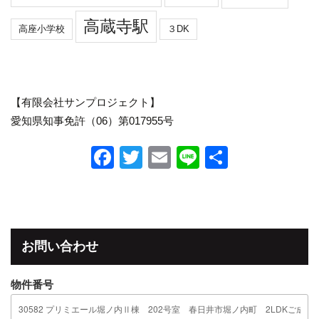
高蔵寺駅
高座小学校
３DK
【有限会社サンプロジェクト】
愛知県知事免許（06）第017955号
F
T
E
Li
共
a
wi
m
n
有
c
tt
ail
e
e
er
b
お問い合わせ
o
物件番号
o
k