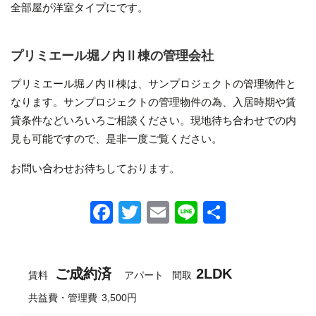
全部屋が洋室タイプにです。
プリミエール堀ノ内Ⅱ棟の管理会社
プリミエール堀ノ内Ⅱ棟は、サンプロジェクトの管理物件と
なります。サンプロジェクトの管理物件の為、入居時期や賃
貸条件などいろいろご相談ください。現地待ち合わせでの内
見も可能ですので、是非一度ご覧ください。
お問い合わせお待ちしております。
F
T
E
Li
共
a
wi
m
n
有
c
tt
ail
e
ご成約済
2LDK
e
er
賃料
アパート
間取
b
共益費・管理費
3,500円