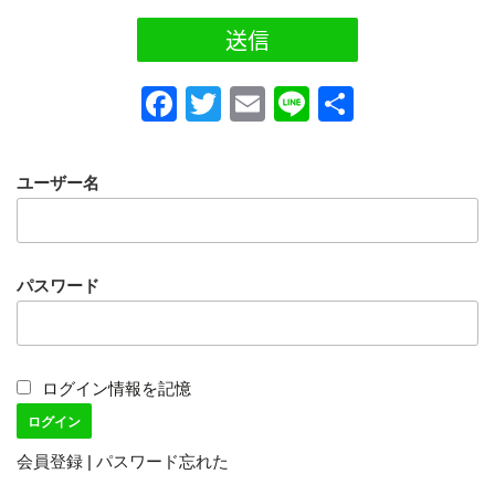
F
T
E
Li
共
a
wi
m
n
有
c
tt
ail
e
ユーザー名
e
er
b
o
パスワード
o
k
ログイン情報を記憶
会員登録
|
パスワード忘れた