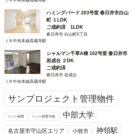
ハミングバード 203号室 春日井市白山
町 １LDK
ご成約済
1LDK
春日井市 白山町5丁目
ＪＲ中央本線高蔵寺駅
シャルマン千草A棟 102号室 春日井市
岩成台 ２DK
ご成約済
春日井市 岩成台
ＪＲ中央本線高蔵寺駅
サンプロジェクト管理物件
中部大学
ペット飼育
ペット飼育可能
神領駅
名古屋市守山区エリア
小牧市