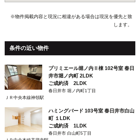
※物件掲載内容と現況に相違がある場合は現況を優先と致
します。
条件の近い物件
プリミエール堀ノ内Ⅱ棟 102号室 春日
井市堀ノ内町 2LDK
ご成約済
2LDK
春日井市 堀ノ内町1丁目
ＪＲ中央本線神領駅
ハミングバード 103号室 春日井市白山
町 １LDK
ご成約済
1LDK
春日井市 白山町5丁目
ＪＲ中央本線高蔵寺駅