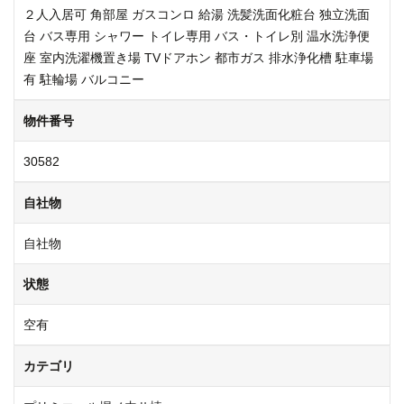
２人入居可
角部屋
ガスコンロ
給湯
洗髪洗面化粧台
独立洗面
台
バス専用
シャワー
トイレ専用
バス・トイレ別
温水洗浄便
座
室内洗濯機置き場
TVドアホン
都市ガス
排水浄化槽
駐車場
有
駐輪場
バルコニー
物件番号
30582
自社物
自社物
状態
空有
カテゴリ