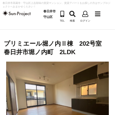
コ
春日井市高蔵寺・守山区上志段味の賃貸マンション、賃貸アパートをお探しの方はサンプロジ
ェクトへおまかせください！
ン
春日井市
テ
守山区
TEL
検索
ログイン
ン
ツ
へ
プリミエール堀ノ内Ⅱ棟 202号室
ス
キ
春日井市堀ノ内町 2LDK
ッ
プ