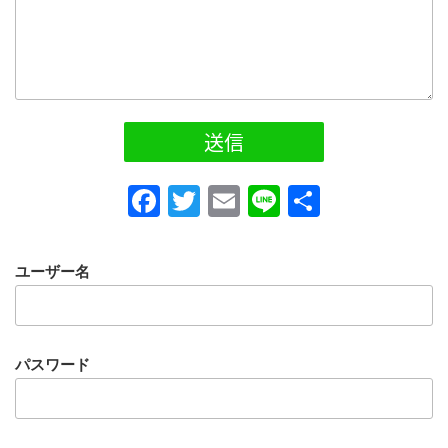
F
T
E
Li
共
a
wi
m
n
有
c
tt
ail
e
ユーザー名
e
er
b
o
パスワード
o
k