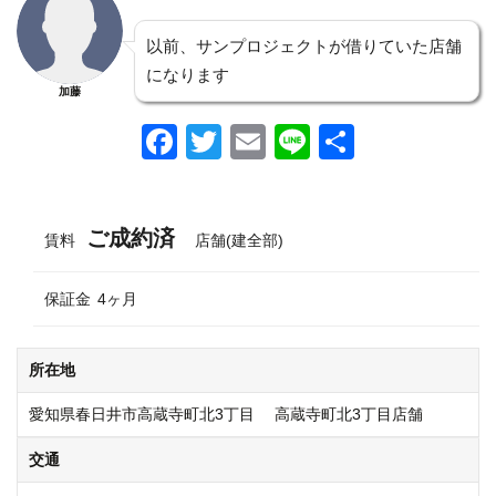
以前、サンプロジェクトが借りていた店舗
になります
加藤
F
T
E
Li
共
a
wi
m
n
有
c
tt
ail
e
ご成約済
e
er
賃料
店舗(建全部)
b
保証金
4ヶ月
o
o
所在地
k
愛知県春日井市高蔵寺町北3丁目 高蔵寺町北3丁目店舗
交通