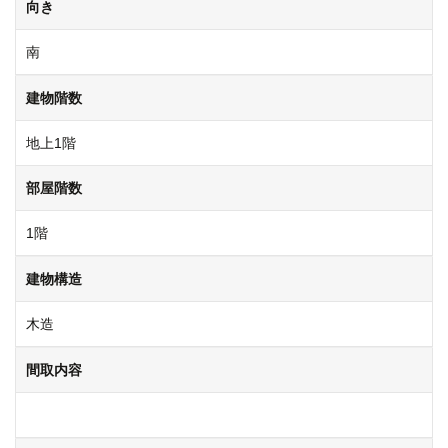
向き
南
建物階数
地上1階
部屋階数
1階
建物構造
木造
間取内容