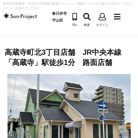
コ
春日井市高蔵寺・守山区上志段味の賃貸マンション、賃貸アパートをお探しの方はサンプロジ
ェクトへおまかせください！
ン
春日井市
テ
守山区
TEL
検索
ログイン
ン
ツ
へ
高蔵寺町北3丁目店舗 JR中央本線
ス
キ
「高蔵寺」駅徒歩1分 路面店舗
ッ
プ