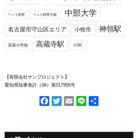
中部大学
ペット飼育
ペット飼育可能
神領駅
名古屋市守山区エリア
小牧市
高蔵寺駅
高座小学校
３DK
【有限会社サンプロジェクト】
愛知県知事免許（06）第017955号
F
T
E
Li
共
a
wi
m
n
有
c
tt
ail
e
e
er