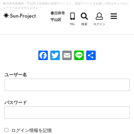
コ
春日井市高蔵寺・守山区上志段味の賃貸マンション、賃貸アパートをお探しの方はサンプロジ
ェクトへおまかせください！
ン
春日井市
テ
守山区
TEL
検索
ログイン
ン
ツ
へ
ス
F
T
E
Li
共
キ
a
wi
m
n
有
ッ
c
tt
ail
e
プ
ユーザー名
e
er
b
o
パスワード
o
k
ログイン情報を記憶