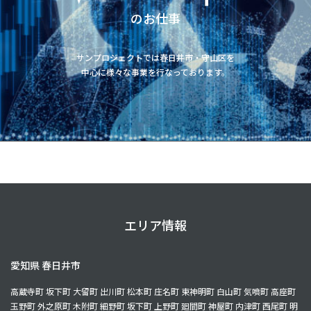
のお仕事
サンプロジェクトでは春日井市・守山区を
中心に様々な事業を行なっております。
エリア情報
愛知県 春日井市
高蔵寺町 坂下町 大留町 出川町 松本町 庄名町 東神明町 白山町 気噴町 高座町
玉野町 外之原町 木附町 細野町 坂下町 上野町 廻間町 神屋町 内津町 西尾町 明