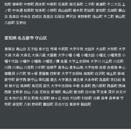
知町 御幸町 中野町 西本町 中新町 花長町 南花長町 二子町 美濃町 不二ガ丘 上
ノ町 中央通 柏原町 知多町 小野町 森山田町 細木町 町田町 愛知町 北城町 藤山
台 高森台 中央台 岩成台 高座台 石尾台 押沢台 東野新町 浅山町 不二町 東山町
八田町 玉野台
愛知県 名古屋市 守山区
青葉台 青山台 天子田 泉が丘 市場 今尻町 大字牛牧 太田井 大谷町 大牧町 大字
大森 大森 大森北 大森八龍 大屋敷 大字小幡 小幡 小幡太田 小幡北 小幡常燈 小
幡千代田 小幡中 小幡南 小幡宮ノ腰 金屋 大字上志段味 大字川 川上町 川北町
川西 川東山 川宮町 川村町 桔梗平 喜多山 喜多山南 大字吉根 吉根 吉根南 幸心
御膳洞 小六町 笹ヶ根 更屋敷 四軒家 大字下志段味 城南町 白沢町 城土町 新城
新守町 新守西 新守山 翠松園 瀬古 大字瀬古 瀬古東 大永寺町 高島町 茶臼前 長
栄 鼓が丘 鳥神町 鳥羽見 苗代 大字中志段味 中新 永森町 西川原町 西島町 西城
西新 廿軒家 白山 八反 花咲台 原境町 東山町 菱池町 日の後 平池東 深沢 弁天が
丘 本地が丘 町北 町南 松坂町 緑ヶ丘 向台 村合町 村前町 元郷 森孝 森孝東 守
牧町 森宮町 八剣 野萩町 藪田町 百合が丘 竜泉寺 脇田町