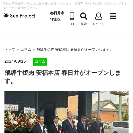
コ
春日井市高蔵寺・守山区上志段味の賃貸マンション、賃貸アパートをお探しの方はサンプロジ
ェクトへおまかせください！
ン
春日井市
テ
守山区
TEL
検索
ログイン
ン
ツ
へ
ス
トップ
＞
コラム
＞ 飛騨牛焼肉 安福本店 春日井がオープンします。
キ
2024/09/15
コラム
ッ
飛騨牛焼肉 安福本店 春日井がオープンしま
プ
す。