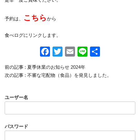
こちら
予約は、
から
食べログにリンクします。
F
T
E
Li
共
a
wi
m
n
有
前の記事 :
夏季休業のお知らせ 2024年
c
tt
ail
e
次の記事 :
不審な宅配物（食品）を発見しました。
e
er
b
ユーザー名
o
o
k
パスワード