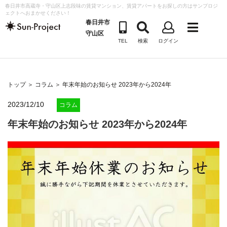
コ
春日井市高蔵寺・守山区上志段味の賃貸マンション、賃貸アパートをお探しの方はサンプロジ
ェクトへおまかせください！
ン
春日井市
テ
守山区
TEL
検索
ログイン
ン
ツ
へ
ス
トップ
＞
コラム
＞ 年末年始のお知らせ 2023年から2024年
キ
2023/12/10
コラム
ッ
年末年始のお知らせ 2023年から2024年
プ