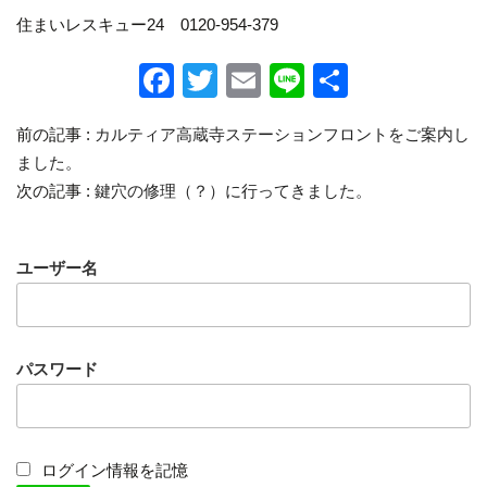
住まいレスキュー24 0120-954-379
F
T
E
Li
共
a
wi
m
n
有
前の記事 :
カルティア高蔵寺ステーションフロントをご案内し
c
tt
ail
e
ました。
e
er
次の記事 :
鍵穴の修理（？）に行ってきました。
b
o
ユーザー名
o
k
パスワード
ログイン情報を記憶