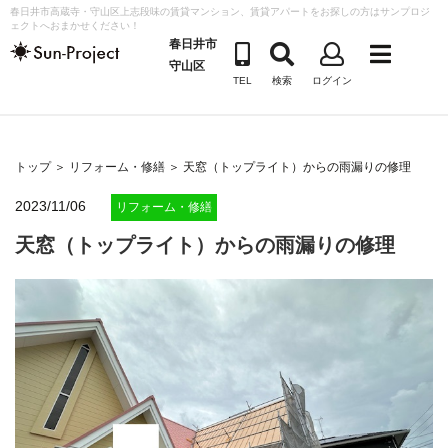
コ
春日井市高蔵寺・守山区上志段味の賃貸マンション、賃貸アパートをお探しの方はサンプロジ
ェクトへおまかせください！
ン
春日井市
テ
守山区
TEL
検索
ログイン
ン
ツ
へ
ス
トップ
＞
リフォーム・修繕
＞ 天窓（トップライト）からの雨漏りの修理
キ
2023/11/06
リフォーム・修繕
ッ
天窓（トップライト）からの雨漏りの修理
プ