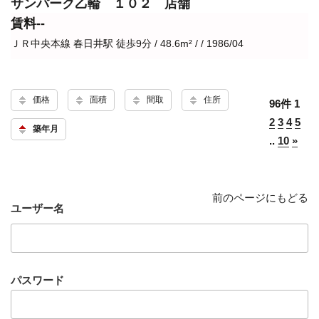
サンパーク乙輪 １０２ 店舗
賃料--
ＪＲ中央本線 春日井駅 徒歩9分 / 48.6m² / / 1986/04
価格
面積
間取
住所
96件
1
2
3
4
5
築年月
..
10
»
前のページにもどる
ユーザー名
パスワード