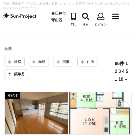
コ
春日井市高蔵寺・守山区上志段味の賃貸マンション、賃貸アパートをお探しの方はサンプロジ
ェクトへおまかせください！
ン
春日井市
テ
守山区
TEL
検索
ログイン
ン
ツ
へ
検索
ス
キ
価格
面積
間取
住所
96件
1
ッ
2
3
4
5
プ
築年月
..
10
»
RENT