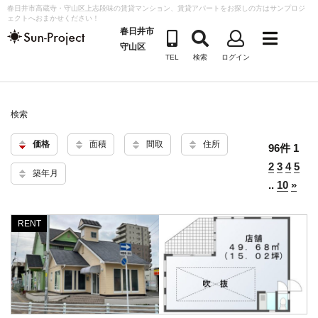
コ
春日井市高蔵寺・守山区上志段味の賃貸マンション、賃貸アパートをお探しの方はサンプロジ
ェクトへおまかせください！
ン
春日井市
テ
守山区
TEL
検索
ログイン
ン
ツ
へ
検索
ス
キ
価格
面積
間取
住所
96件
1
ッ
2
3
4
5
プ
築年月
..
10
»
RENT