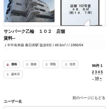
サンパーク乙輪 １０２ 店舗
賃料--
ＪＲ中央本線 春日井駅 徒歩9分 / 48.6m² / / 1986/04
価格
面積
間取
住所
96件
1
2
3
4
5
築年月
..
10
»
前のページにもどる
ユーザー名