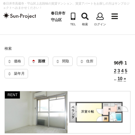
コ
春日井市高蔵寺・守山区上志段味の賃貸マンション、賃貸アパートをお探しの方はサンプロジ
ェクトへおまかせください！
ン
春日井市
テ
守山区
TEL
検索
ログイン
ン
ツ
へ
検索
ス
キ
価格
面積
間取
住所
96件
1
ッ
2
3
4
5
プ
築年月
..
10
»
RENT